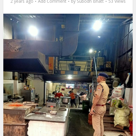
2 years ago
Add Comment
by
Subodh Bhatt
53 Views