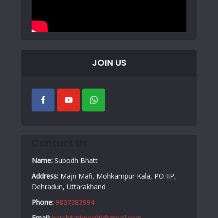
JOIN US
Contact Us
Name:
Subodh Bhatt
Address:
Majri Mafi, Mohkampur Kala, PO IIP,
Dehradun, Uttarakhand
Phone:
9837383994
Email:
harshitatimes09@gmail.com