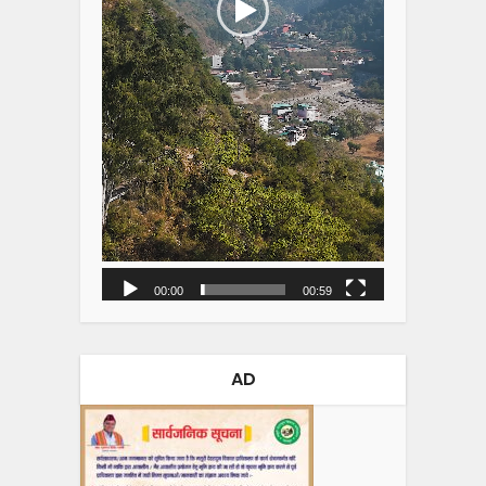
00:00
00:59
AD