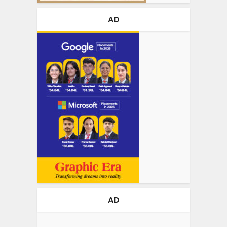
AD
AD
Video