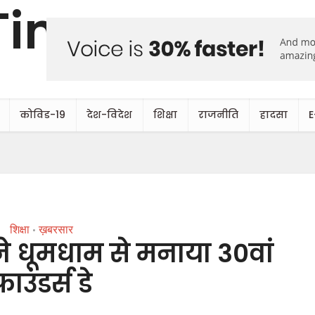
कोविड-19
देश-विदेश
शिक्षा
राजनीति
हादसा
E
शिक्षा
ख़बरसार
•
े धूमधाम से मनाया 30वां
फाउंडर्स डे