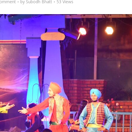
Comment
by
Subodh Bhatt
53 Views