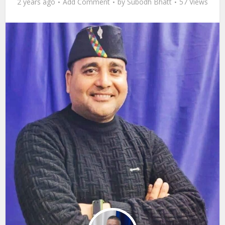
2 years ago
Add Comment
by
Subodh Bhatt
57 Views