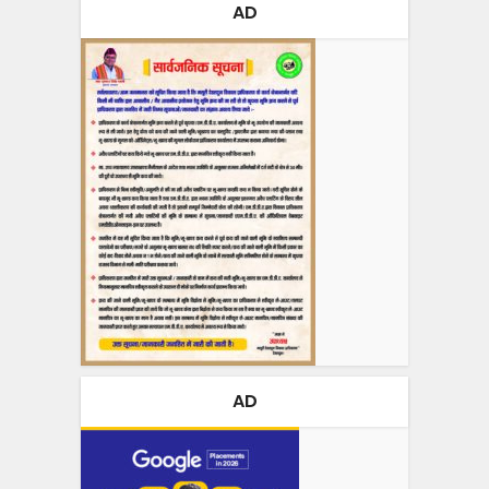
AD
AD