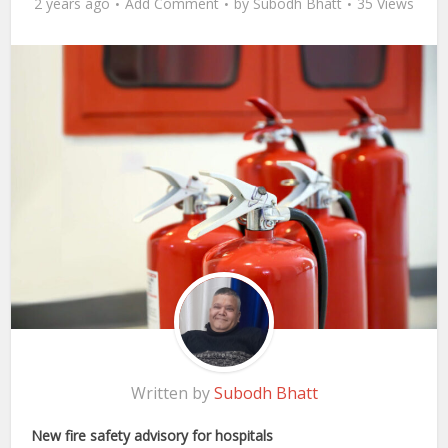
2 years ago
Add Comment
by
Subodh Bhatt
35 Views
Written by
Subodh Bhatt
New fire safety advisory for hospitals