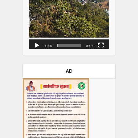
00:00
00:59
AD