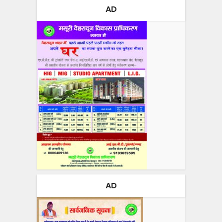
AD
AD