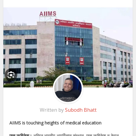
Written by
Subodh Bhatt
AIIMS is touching heights of medical education
एम्स ऋषिकेश।
अखिल भारतीय आयुर्विज्ञान संस्थान, एम्स ऋषिकेश न केवल