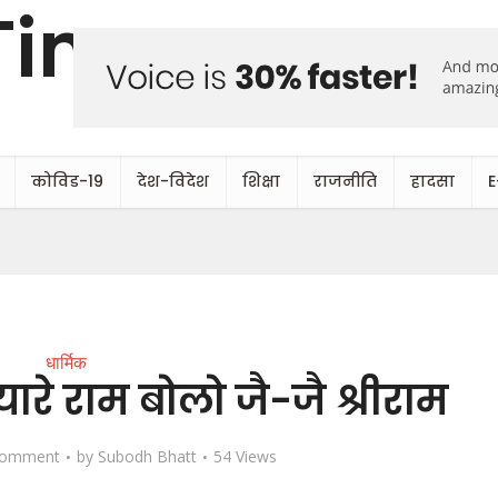
कोविड-19
देश-विदेश
शिक्षा
राजनीति
हादसा
E
धार्मिक
यारे राम बोलो जै-जै श्रीराम
Comment
by
Subodh Bhatt
54 Views