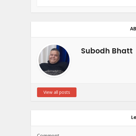
AB
Subodh Bhatt
View all posts
L
Comment