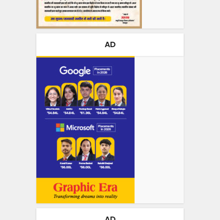
AD
AD