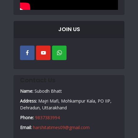
JOIN US
Contact Us
Name:
Subodh Bhatt
Address:
Majri Mafi, Mohkampur Kala, PO IIP,
Dehradun, Uttarakhand
Phone:
9837383994
Email:
harshitatimes09@gmail.com