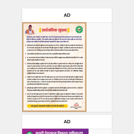
AD
AD