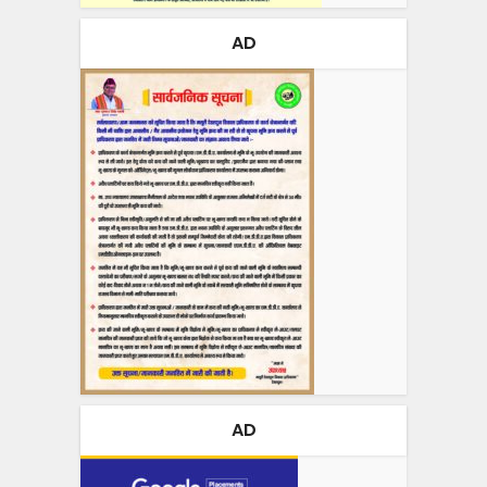
AD
AD