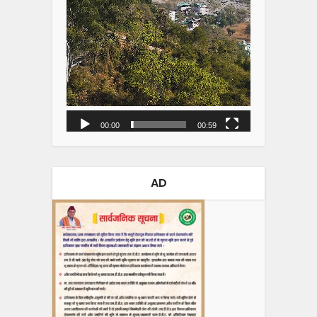
00:00
00:59
AD