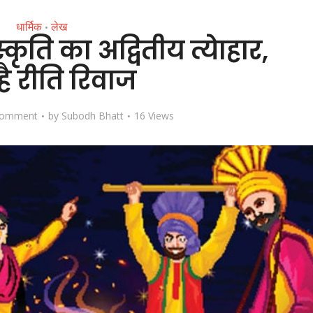
धार्मिक
लेख
•
कृति का अद्वितीय त्येाहार,
है रीति रिवाज
Comment
by
Subodh Bhatt
16 Views