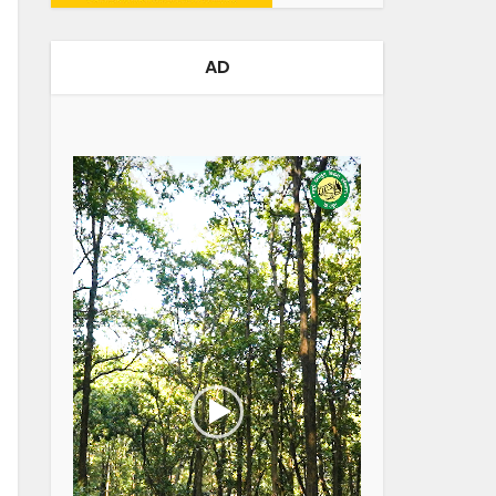
AD
Video
Player