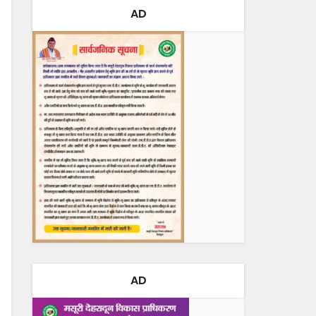
AD
AD