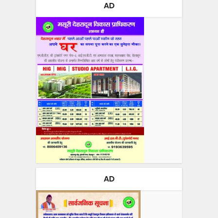
AD
AD