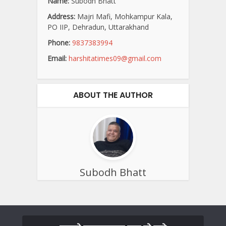
Name:
Subodh Bhatt
Address:
Majri Mafi, Mohkampur Kala,
PO IIP, Dehradun, Uttarakhand
Phone:
9837383994
Email:
harshitatimes09@gmail.com
ABOUT THE AUTHOR
Subodh Bhatt