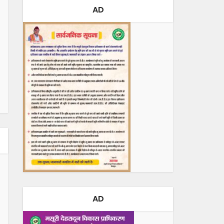
AD
AD