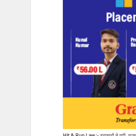
Hit & Run Law :-
ड्राइवरों ने यूपी, र