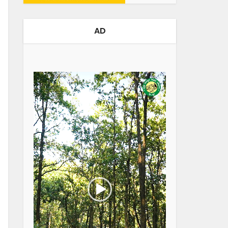
AD
Video
Player