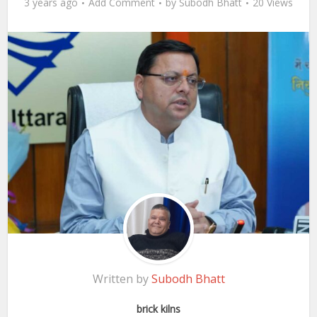
3 years ago
Add Comment
by
Subodh Bhatt
20 Views
Written by
Subodh Bhatt
brick kilns