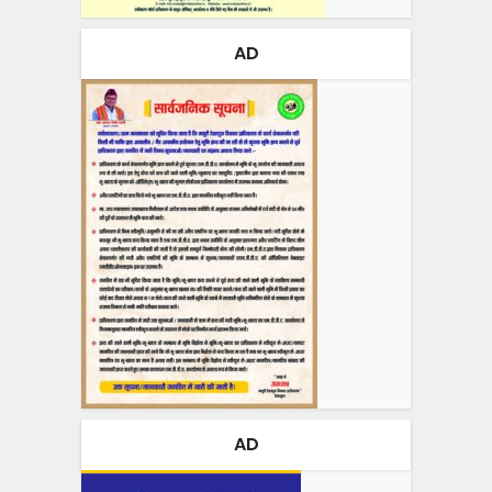
AD
AD