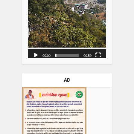
00:00
00:59
AD