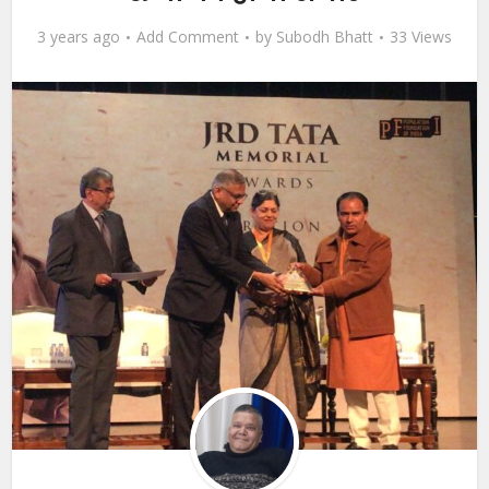
3 years ago
Add Comment
by
Subodh Bhatt
33 Views