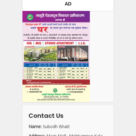
AD
Contact Us
Name:
Subodh Bhatt
Address:
Majri Mafi, Mohkampur Kala,