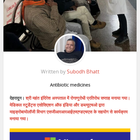
Written by
Subodh Bhatt
Antibiotic medicines
देहरादून।
श्री महंत इंदिरेश अस्पताल में रोगाणुरोधी प्रतिरोध सप्ताह मनाया गया।
मेडिकल स्टूडेंट्स एसोसिएशन ऑफ इंडिया और डब्ल्यूएचओ द्वारा
माइक्रोबायोलॉजी विभाग एसजीआरआरआईएमएण्डएचएस के सहयोग से कार्यक्रम
मनाया गया।