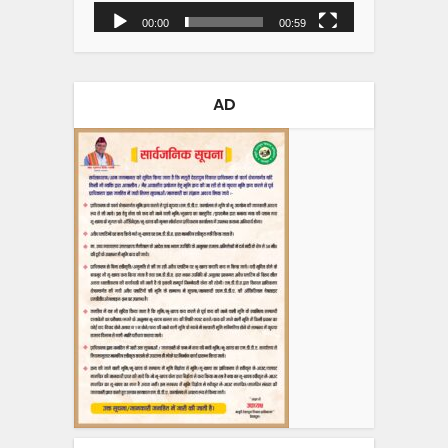
00:00
00:59
AD