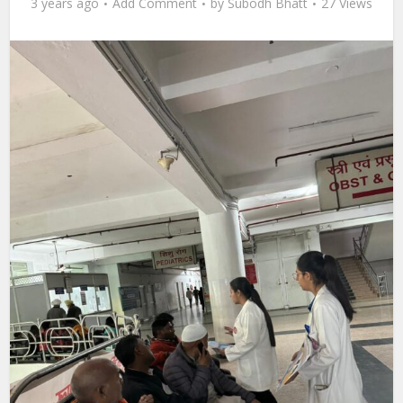
3 years ago
Add Comment
by
Subodh Bhatt
27 Views