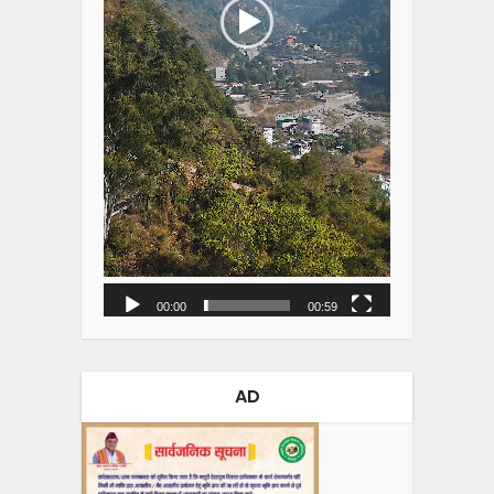
00:00
00:59
AD