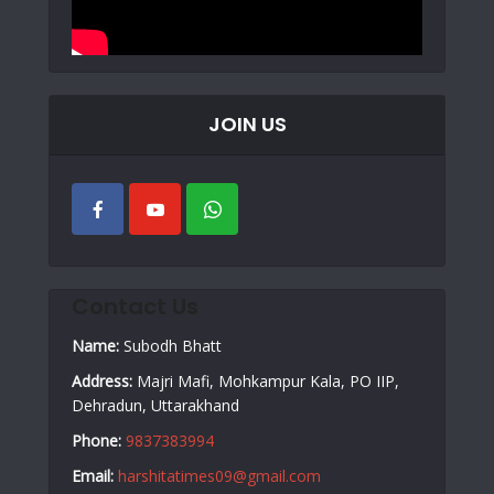
JOIN US
Contact Us
Name:
Subodh Bhatt
Address:
Majri Mafi, Mohkampur Kala, PO IIP,
Dehradun, Uttarakhand
Phone:
9837383994
Email:
harshitatimes09@gmail.com