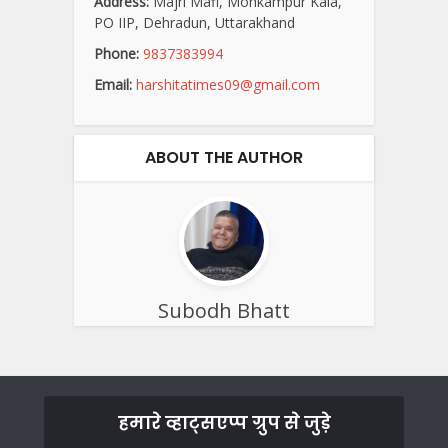
Address:
Majri Mafi, Mohkampur Kala,
PO IIP, Dehradun, Uttarakhand
Phone:
9837383994
Email:
harshitatimes09@gmail.com
ABOUT THE AUTHOR
Subodh Bhatt
हमारे व्हाट्सएप्प ग्रुप से जुड़े