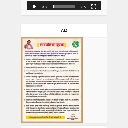
00:00
00:59
AD