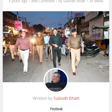
3 years ago
Add Comment
by
Subodh Bhatt
39 Views
Written by
Subodh Bhatt
Festival