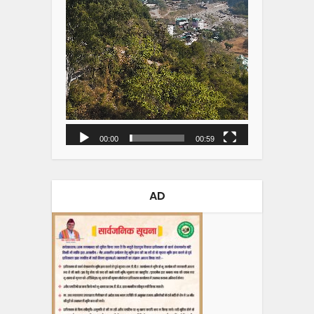
00:00
00:59
AD