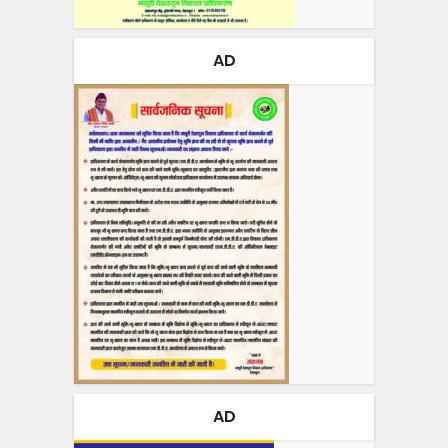
AD
AD