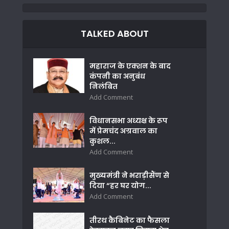
TALKED ABOUT
महाराज के एक्शन के बाद
कंपनी का अनुबंध
निलंबित
Add Comment
विधानसभा अध्यक्ष के रूप
में प्रेमचंद अग्रवाल का
कुशल...
Add Comment
मुख्यमंत्री ने भराड़ीसैंण से
दिया “हर घर योग...
Add Comment
तीरथ कैबिनेट का फैसला