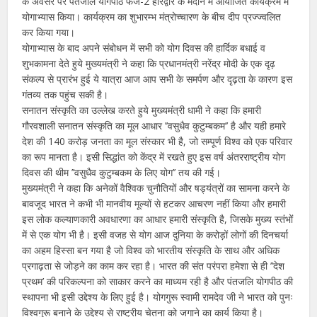
के अवसर पर पतंजलि योगपीठ फेज-2 हरिद्वार के मैदान में आयोजित कार्यक्रम में
योगाभ्यास किया। कार्यक्रम का शुभारम्भ मंत्रोच्चारण के बीच दीप प्रज्ज्वलित
कर किया गया।
योगाभ्यास के बाद अपने संबोधन में सभी को योग दिवस की हार्दिक बधाई व
शुभकामना देते हुये मुख्यमंत्री ने कहा कि प्रधानमंत्री नरेंद्र मोदी के एक दृढ़
संकल्प से प्रारंभ हुई ये यात्रा आज आप सभी के समर्पण और दृढ़ता के कारण इस
गंतव्य तक पहुंच सकी है।
सनातन संस्कृति का उल्लेख करते हुये मुख्यमंत्री धामी ने कहा कि हमारी
गौरवशाली सनातन संस्कृति का मूल आधार ’’वसुधैव कुटुम्बकम’’ है और यही हमारे
देश की 140 करोड़ जनता का मूल संस्कार भी है, जो सम्पूर्ण विश्व को एक परिवार
का रूप मानता है। इसी सिद्धांत को केंद्र में रखते हुए इस वर्ष अंतरराष्ट्रीय योग
दिवस की थीम ’’वसुधैव कुटुम्बकम के लिए योग’’ तय की गई।
मुख्यमंत्री ने कहा कि अनेकों वैश्विक चुनौतियों और षड्यंत्रों का सामना करने के
बावजूद भारत ने कभी भी मानवीय मूल्यों से हटकर आचरण नहीं किया और हमारी
इस लोक कल्याणकारी अवधारणा का आधार हमारी संस्कृति है, जिसके मुख्य स्तंभों
में से एक योग भी है। इसी वजह से योग आज दुनिया के करोड़ों लोगों की दिनचर्या
का अहम हिस्सा बन गया है जो विश्व को भारतीय संस्कृति के साथ और अधिक
प्रगाढ़ता से जोड़ने का काम कर रहा है। भारत की संत परंपरा हमेशा से ही ’’देश
प्रथम’ की परिकल्पना को साकार करने का माध्यम रही है और पंतजलि योगपीठ की
स्थापना भी इसी उद्देश्य के लिए हुई है। योगगुरू स्वामी रामदेव जी ने भारत को पुनः
विश्वगुरू बनाने के उद्देश्य से राष्ट्रीय चेतना को जगाने का कार्य किया है।