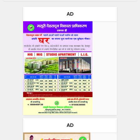
AD
AD