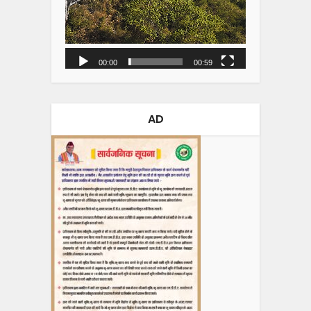
00:00
00:59
AD