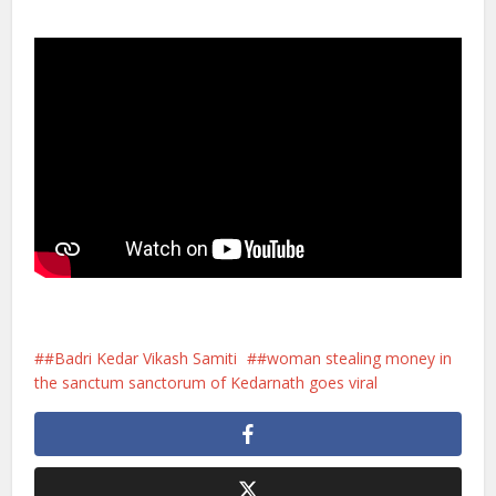
#Badri Kedar Vikash Samiti
#woman stealing money in
the sanctum sanctorum of Kedarnath goes viral