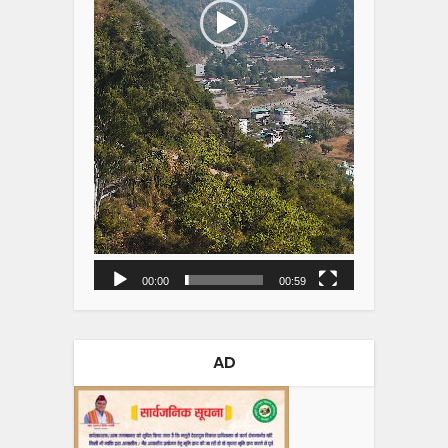
00:00
00:59
AD