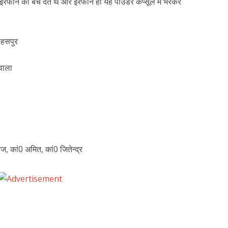
 इरफान को बेच देते थे और इरफान ही यह पाउडर कैप्सूल में भरकर
सहसपुर
वाला
ज, कां0 अमित, कां0 जितेन्द्र