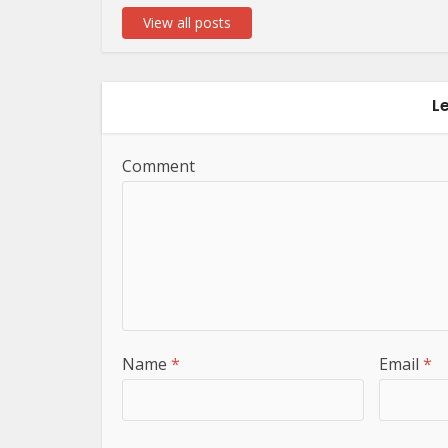
View all posts
L
Comment
Name
*
Email
*