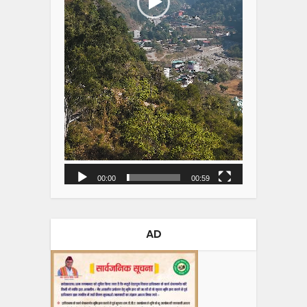
00:00
00:59
AD