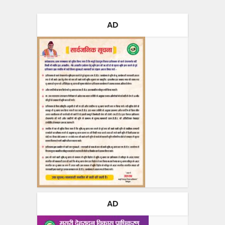
AD
AD