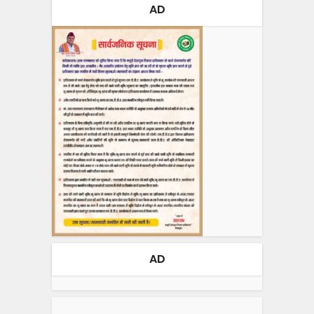
AD
AD