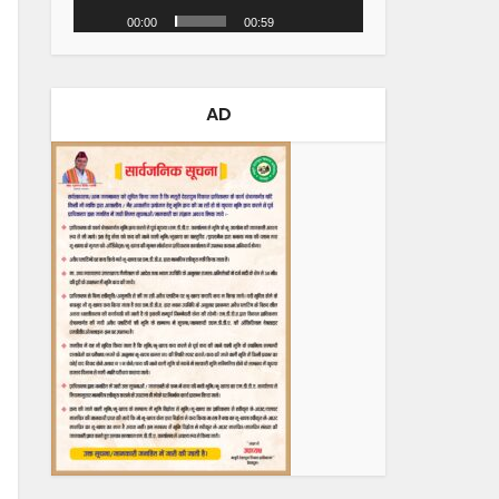
00:00
00:59
AD