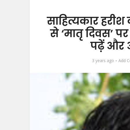
साहित्यकार हरी
से ‘मातृ दिवस’ प
पढ़ें और 
3 years ago
Add 