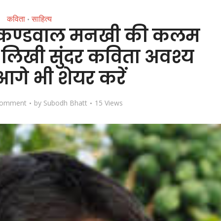
कविता
साहित्य
•
श कण्डवाल मनखी की कलम
र लिखी सुंदर कविता अवश्य
आगे भी शेयर करें
Comment
by
Subodh Bhatt
15 Views