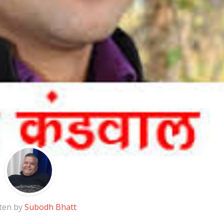
ten by
Subodh Bhatt