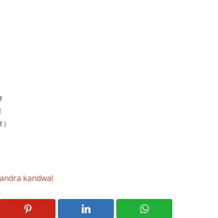
स
स
ास।
handra kandwal