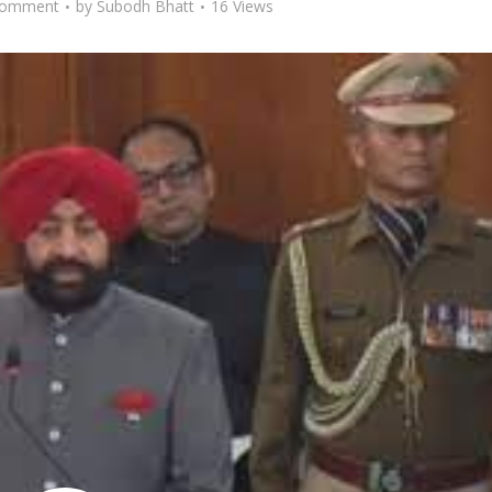
Comment
by
Subodh Bhatt
16 Views