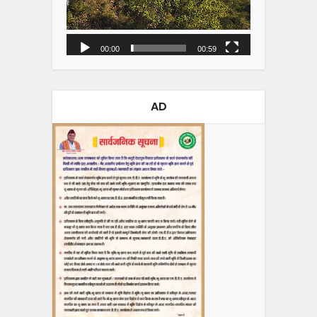
00:00
00:59
AD