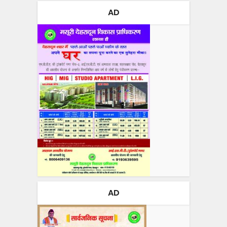
AD
AD