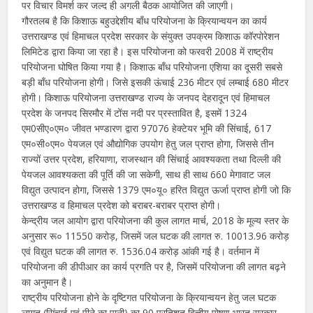
पर विचार विमर्श कर जल्द ही अगली बैठक आयोजित की जाएगी।
गौरतलब है कि किशाऊ बहुउद्देशीय बाँध परियोजना के क्रियान्वयन का कार्य
उत्तराखण्ड एवं हिमाचल प्रदेश सरकार के संयुक्त उपक्रम किशाऊ कॉरपोरेशन
लिमिटेड द्वारा किया जा रहा है। इस परियोजना को फरवरी 2008 में राष्ट्रीय
परियोजना घोषित किया गया है। किशाऊ बाँध परियोजना एशिया का दूसरी सबसे
बड़ी बाँध परियोजना होगी। जिसे इसकी ऊंचाई 236 मीटर एवं लम्बाई 680 मीटर
होगी। किशाऊ परियोजना उत्तराखण्ड राज्य के जनपद देहरादून एवं हिमाचल
प्रदेश के जनपद सिरमौर में टोंस नदी पर प्रस्तावित है, इसमें 1324
एम0सीए०एम० जीवत भण्डारण द्वारा 97076 हेक्टेयर भूमि की सिंचाई, 617
एम०सी०एम० पेयजल एवं औद्योगिक उपयोग हेतु जल प्राप्त होगा, जिससे तीन
राज्यों उत्तर प्रदेश, हरियाणा, राजस्थान की सिंचाई आवश्यकता तथा दिल्ली की
पेयजल आवश्यकता की पूर्ति की जा सकेगी, साथ ही साथ 660 मेगावाट जल
विद्युत उत्पादन होगा, जिससे 1379 एम०यू० हरित विद्युत ऊर्जा प्राप्त होगी जो कि
उत्तराखण्ड व हिमाचल प्रदेश को बराबर-बराबर प्राप्त होगी।
केन्द्रीय जल आयोग द्वारा परियोजना की कुल लागत मार्च, 2018 के मूल्य स्तर के
अनुसार रू० 11550 करोड़, जिसमें जल घटक की लागत रु. 10013.96 करोड़
एवं विद्युत घटक की लागत रु. 1536.04 करोड़ आंकी गई है। वर्तमान में
परियोजना की डीपीआर का कार्य प्रगति पर है, जिसमें परियोजना की लागत बढ़ने
का अनुमान है।
राष्ट्रीय परियोजना होने के दृष्टिगत परियोजना के क्रियान्वयन हेतु जल घटक
लागत (सिंचाई एवं पीने का पानी) का 90 प्रतिशत वित्तीय पोषण भारत सरकार