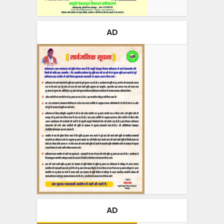
AD
AD