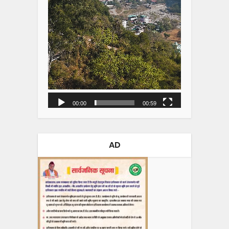
00:00
00:59
AD