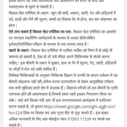
इसके कारण वह रक्त कोशिकाओं और ऑक्सीजन को शरीर के चारों ओर
स्वतंत्ररूप से घूमने से रोकती हैं।
सिकल सेल एनीमिया के लक्षण- खून की कमी, थकान, छाती, पेट और हड्डियों में
दर्द, हाथों और पैरों की सूजन, बच्चों का विकास देर से होना, बार-बार संक्रमण का
होना।
ऐसे लगा सकते हैं सिकल सेल एनीमिया का पता-
सिकल सेल एनीमिया का आमतौर
पर नवजात स्क्रीनिंग कार्यक्रमों के माध्यम से अथवा हीमोग्लोबिन
इलेक्ट्रोफोरेसिस परीक्षण के माध्यम से पता लगाया जाता है।
खतरे के लक्षण-
सिकल सेल एनीमिया से ग्रसित व्यक्ति को निम्न में से कोई भी
समस्या हो सकती है, ऐसा हो तो उसे शीघ्र अपने चिकित्सक से संपर्क करना
चाहिए। इस बीमारी के लक्षण में बुखार, हाथ या पैर में सूजन, पेट, छाती, हड्डियों
या जोड़ों में तेज दर्द आदि शामिल हैं।
विशेषज्ञ चिकित्सकों के अनुसार चिकित्सा विज्ञान में उन्नति के कारण वर्तमान में यह
बीमारी लाइलाज नहीं रही,अस्थि मज्जा प्रत्यारोपण से लेकर आनुवंशिक परीक्षण
तक सभी सुविधाएं हमारे देश में उपलब्ध हैं। लिहाजा मरीजों को इस बीमारी के प्रति
जागरूक होने की आवश्यकता है,जिससे समय रहते इसका निस्तारण किया जा
सके। यहां करें क्लिक यदि आप भी इस जनजागरूकता कार्यक्रम में प्रतिभाग
करना चाहते हैं, तो कृपया https://meet.google.com/igm-ajgh-srs?
hs=224 लिंक पर क्लिक कर आप गूगल मीट से जुड़ सकते हैं। इस बाबत
अधिक जानकारी के लिए आप मोबाईल नंबर-97563 11539 पर संपर्क कर
सकते हैं।