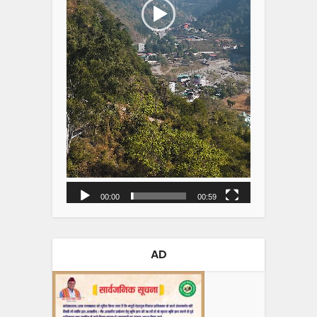
00:00
00:59
AD