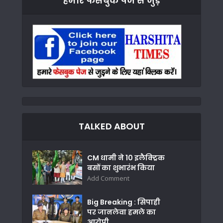
हमारे फेसबुक पेज से जुड़े
TALKED ABOUT
CM धामी ने 10 इलैक्ट्रिक
बसों का शुभारंभ किया
Add Comment
Big Breaking : सिपाही
पर जानलेवा हमले का
आरोपी...