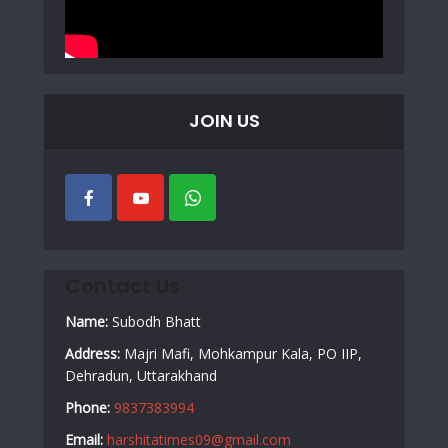
JOIN US
Contact Us
Name:
Subodh Bhatt
Address:
Majri Mafi, Mohkampur Kala, PO IIP,
Dehradun, Uttarakhand
Phone:
9837383994
Email:
harshitatimes09@gmail.com