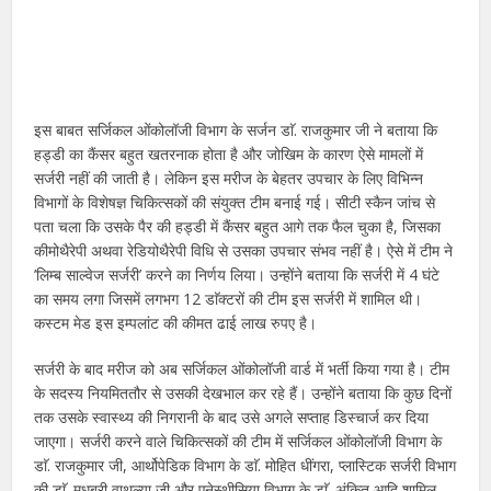
इस बाबत सर्जिकल ओंकोलॉजी विभाग के सर्जन डाॅ. राजकुमार जी ने बताया कि
हड्डी का कैंसर बहुत खतरनाक होता है और जोखिम के कारण ऐसे मामलों में
सर्जरी नहीं की जाती है। लेकिन इस मरीज के बेहतर उपचार के लिए विभिन्न
विभागों के विशेषज्ञ चिकित्सकों की संयुक्त टीम बनाई गई। सीटी स्कैन जांच से
पता चला कि उसके पैर की हड्डी में कैंसर बहुत आगे तक फैल चुका है, जिसका
कीमोथैरेपी अथवा रेडियोथैरेपी विधि से उसका उपचार संभव नहीं है। ऐसे में टीम ने
’लिम्ब साल्वेज सर्जरी’ करने का निर्णय लिया। उन्होंने बताया कि सर्जरी में 4 घंटे
का समय लगा जिसमें लगभग 12 डाॅक्टरों की टीम इस सर्जरी में शामिल थी।
कस्टम मेड इस इम्पलांट की कीमत ढाई लाख रुपए है।
सर्जरी के बाद मरीज को अब सर्जिकल ओंकोलॉजी वार्ड में भर्ती किया गया है। टीम
के सदस्य नियमिततौर से उसकी देखभाल कर रहे हैं। उन्होंने बताया कि कुछ दिनों
तक उसके स्वास्थ्य की निगरानी के बाद उसे अगले सप्ताह डिस्चार्ज कर दिया
जाएगा। सर्जरी करने वाले चिकित्सकों की टीम में सर्जिकल ओंकोलॉजी विभाग के
डाॅ. राजकुमार जी, आर्थोपेडिक विभाग के डाॅ. मोहित धींगरा, प्लास्टिक सर्जरी विभाग
की डाॅ. मधुबरी वाथुल्या जी और एने​स्थीसिया विभाग के डाॅ. अंकित आदि शामिल