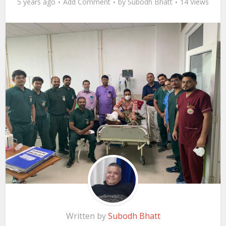
5 years ago
Add Comment
by
Subodh Bhatt
14 Views
Written by
Subodh Bhatt