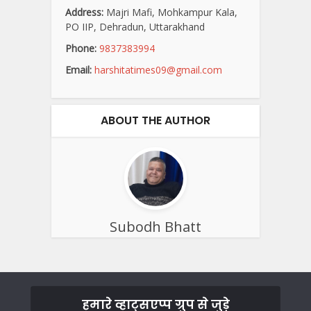
Address:
Majri Mafi, Mohkampur Kala,
PO IIP, Dehradun, Uttarakhand
Phone:
9837383994
Email:
harshitatimes09@gmail.com
ABOUT THE AUTHOR
Subodh Bhatt
हमारे व्हाट्सएप्प ग्रुप से जुड़े