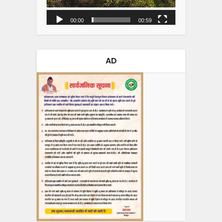
00:00
00:59
AD