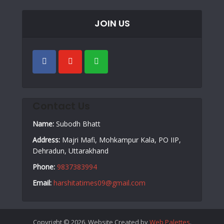
JOIN US
Contact Us
Name:
Subodh Bhatt
Address:
Majri Mafi, Mohkampur Kala, PO IIP,
Dehradun, Uttarakhand
Phone:
9837383994
Email:
harshitatimes09@gmail.com
Copyright © 2026. Website Created by
Web Palettes
.