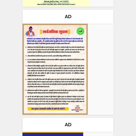
AD
AD