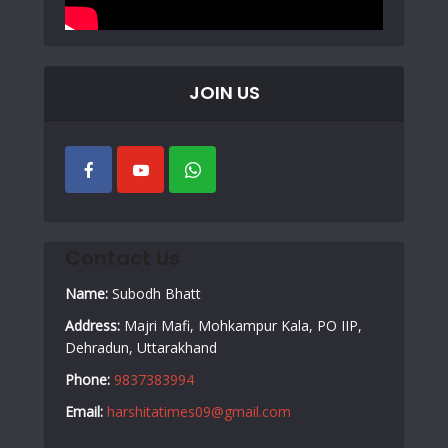
JOIN US
Contact Us
Name:
Subodh Bhatt
Address:
Majri Mafi, Mohkampur Kala, PO IIP,
Dehradun, Uttarakhand
Phone:
9837383994
Email:
harshitatimes09@gmail.com