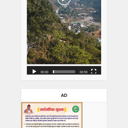
00:00
00:59
AD