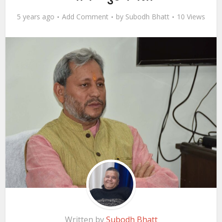
5 years ago
Add Comment
by
Subodh Bhatt
10 Views
Written by
Subodh Bhatt