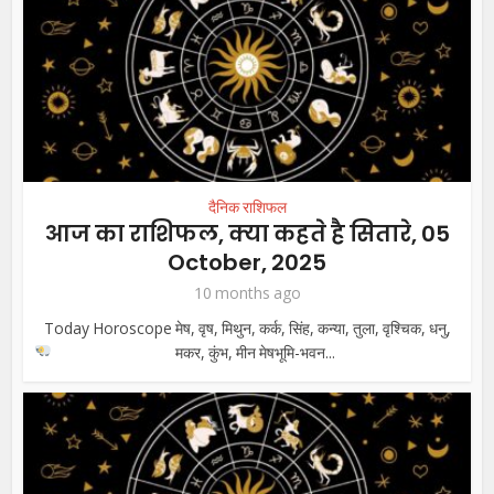
दैनिक राशिफल
आज का राशिफल, क्या कहते है सितारे, 05
October, 2025
10 months ago
Today Horoscope मेष, वृष, मिथुन, कर्क, सिंह, कन्या, तुला, वृश्चिक, धनु,
मकर, कुंभ, मीन
मेषभूमि-भवन...