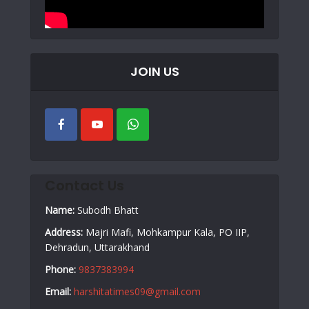
JOIN US
Contact Us
Name:
Subodh Bhatt
Address:
Majri Mafi, Mohkampur Kala, PO IIP,
Dehradun, Uttarakhand
Phone:
9837383994
Email:
harshitatimes09@gmail.com