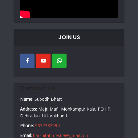
JOIN US
Contact Us
Name:
Subodh Bhatt
Address:
Majri Mafi, Mohkampur Kala, PO IIP,
Dehradun, Uttarakhand
Phone:
9837383994
Email:
harshitatimes09@gmail.com