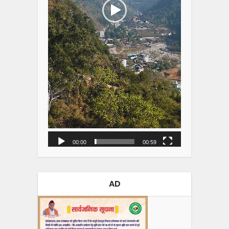
00:00
00:59
AD