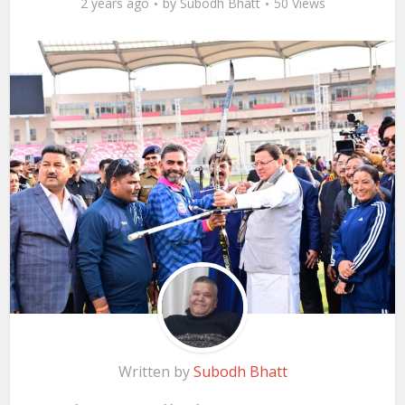
2 years ago
by
Subodh Bhatt
50 Views
Written by
Subodh Bhatt