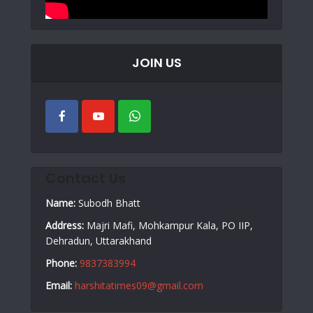
JOIN US
Contact Us
Name:
Subodh Bhatt
Address:
Majri Mafi, Mohkampur Kala, PO IIP,
Dehradun, Uttarakhand
Phone:
9837383994
Email:
harshitatimes09@gmail.com