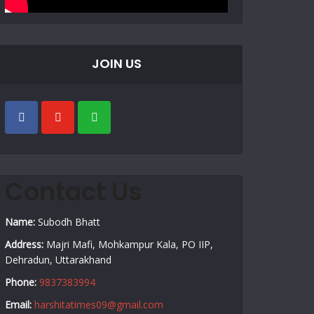
JOIN US
Contact Us
Name:
Subodh Bhatt
Address:
Majri Mafi, Mohkampur Kala, PO IIP,
Dehradun, Uttarakhand
Phone:
9837383994
Email:
harshitatimes09@gmail.com